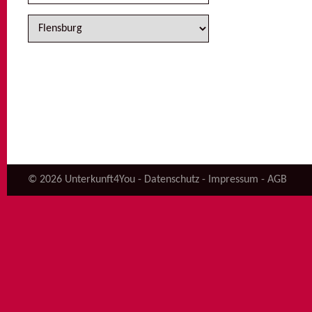
© 2026 Unterkunft4You -
Datenschutz
-
Impressum
-
AGB